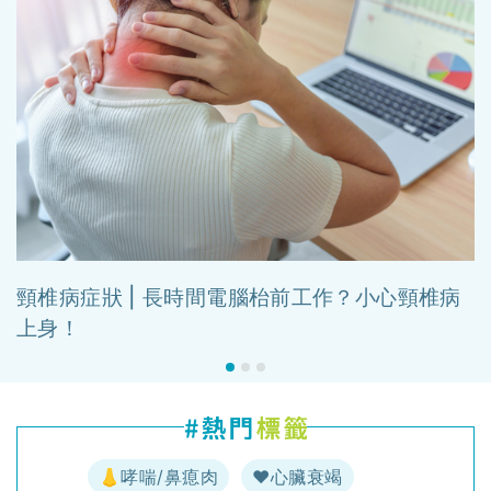
頸椎病症狀 | 長時間電腦枱前工作？小心頸椎病
上身！
👃哮喘/鼻瘜肉
♥️心臟衰竭