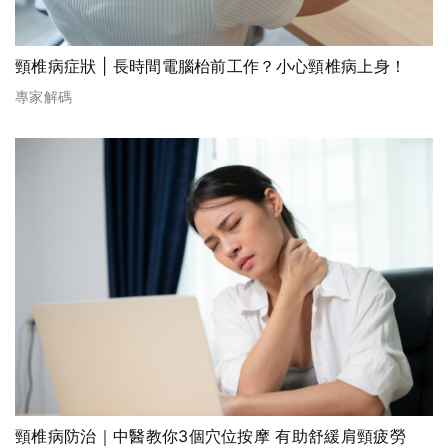
頸椎病症狀 | 長時間電腦枱前工作？小心頸椎病上身！
專家解碼
頸椎病防治｜中醫教你3個穴位按摩 有助舒緩肩頸疲勞