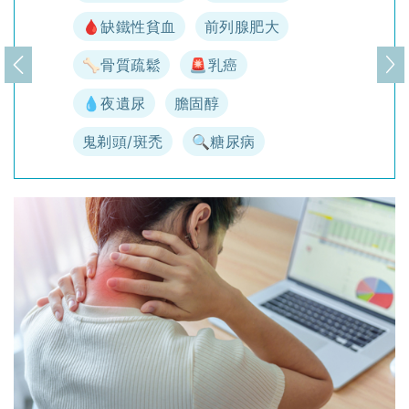
🩸缺鐵性貧血
前列腺肥大
🦴骨質疏鬆
🚨乳癌
上一頁
下
💧夜遺尿
膽固醇
鬼剃頭/斑禿
🔍糖尿病