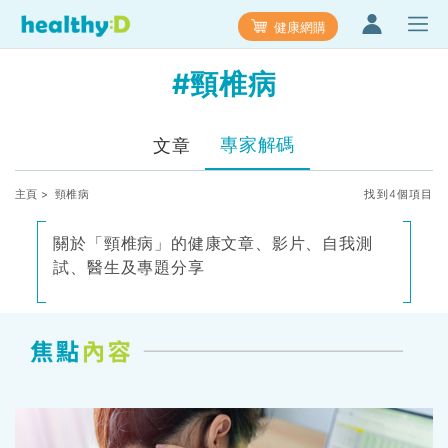
健康網購
#頸椎病
專家解碼
文章
主頁
> 頸椎病
找到4個項目
關於「頸椎病」的健康文章、影片、自我測
試、醫生及專題分享