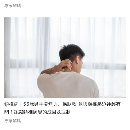
專家解碼
頸椎病｜55歲男手腳無力、易腿軟 竟與頸椎壓迫神經有
關！認識頸椎病變的成因及症狀
專家解碼