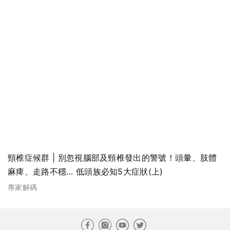
頸椎症候群 | 別忽視腦部及頸椎發出的警號！頭暈、肢體
麻痺、走路不穩… 低頭族必知5大症狀(上)
專家解碼