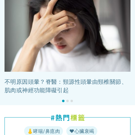
不明原因頭暈？脊醫：頸源性頭暈由頸椎關節、
肌肉或神經功能障礙引起
👃哮喘/鼻瘜肉
♥️心臟衰竭