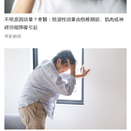
不明原因頭暈？脊醫：頸源性頭暈由頸椎關節、肌肉或神
經功能障礙引起
專家解碼