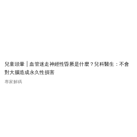
兒童頭暈 | 血管迷走神經性昏厥是什麼？兒科醫生：不會
對大腦造成永久性損害
專家解碼