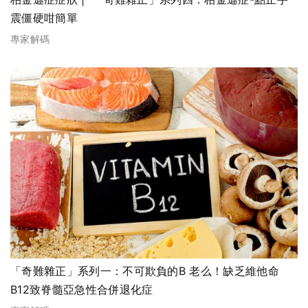
震僵硬咁簡單
專家解碼
「奇難雜正」系列一：不可欺負的B 老么！缺乏維他命
B12致脊髓亞急性合併退化症