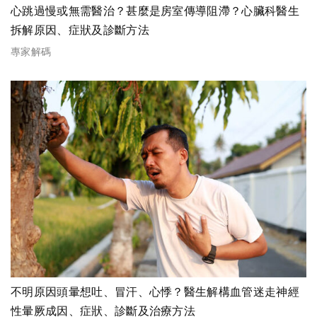
心跳過慢或無需醫治？甚麼是房室傳導阻滯？心臟科醫生
拆解原因、症狀及診斷方法
專家解碼
不明原因頭暈想吐、冒汗、心悸？醫生解構血管迷走神經
性暈厥成因、症狀、診斷及治療方法