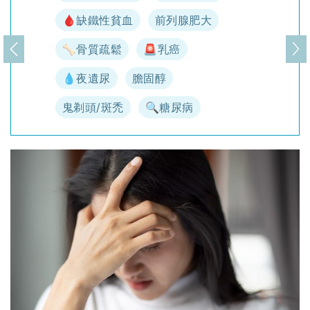
🩸缺鐵性貧血
前列腺肥大
🦴骨質疏鬆
🚨乳癌
上一頁
下
💧夜遺尿
膽固醇
鬼剃頭/斑禿
🔍糖尿病