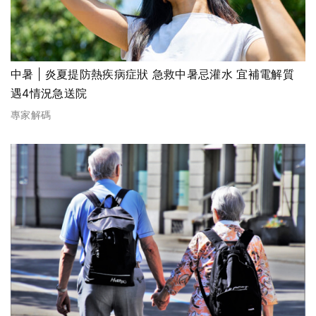
中暑 | 炎夏提防熱疾病症狀 急救中暑忌灌水 宜補電解質
遇4情況急送院
專家解碼