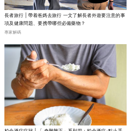
長者旅行 | 帶着爸媽去旅行 一文了解長者外遊要注意的事
項及健康問題、要携帶哪些必備藥物？
專家解碼
柏金遜症症狀 | 「 奇難雜正」系列四：柏金遜症-點止手