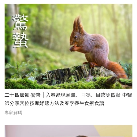
二十四節氣‧驚蟄 | 入春易現頭暈、耳鳴、目眩等徵狀 中醫
師分享穴位按摩紓緩方法及春季養生食療食譜
專家解碼