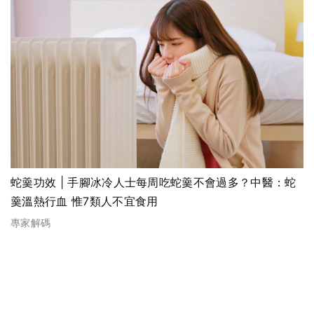
蛇羹功效 | 手腳冰冷人士每周吃蛇羹不會過多？中醫：蛇
羹溫熱行血 惟7類人不宜食用
專家解碼