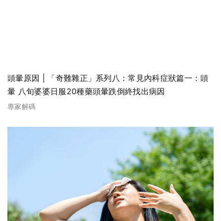
頭暈原因 | 「奇難雜正」系列八：常見內科症狀篇一：頭
暈 八旬婆婆日服20種藥頭暈跌倒終找出病因
專家解碼