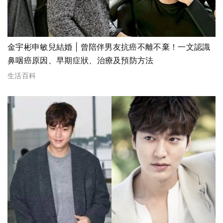
金宇彬申敏兒結婚 | 曾陪伴男友抗癌不離不棄！一文認識
鼻咽癌原因、早期症狀、治療及預防方法
生活百科