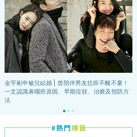
金宇彬申敏兒結婚 | 曾陪伴男友抗癌不離不棄！
一文認識鼻咽癌原因、早期症狀、治療及預防方
法