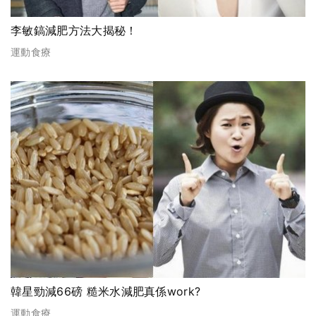
李敏鎬減肥方法大揭秘！
運動食療
韓星勁減66磅 糙米水減肥真係work?
運動食療