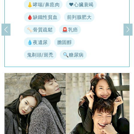
👃哮喘/鼻瘜肉
♥️心臟衰竭
🩸缺鐵性貧血
前列腺肥大
🦴骨質疏鬆
🚨乳癌
上一頁
下
💧夜遺尿
膽固醇
鬼剃頭/斑禿
🔍糖尿病