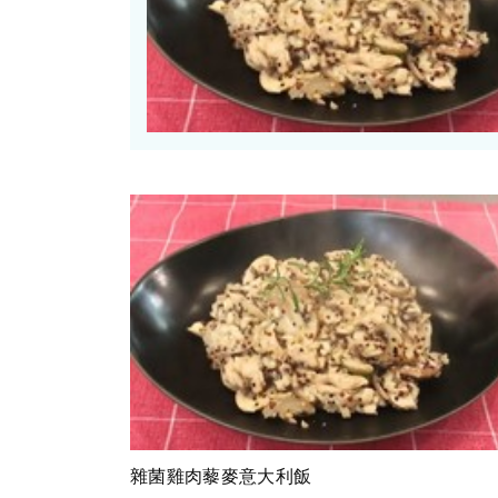
雜菌雞肉藜麥意大利飯