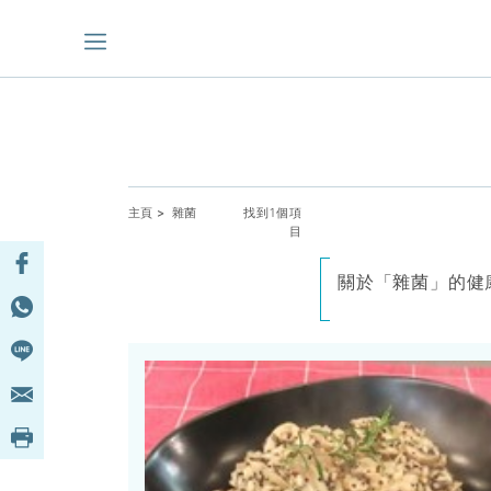
主頁
> 雜菌
找到1個項
目
關於「雜菌」的健