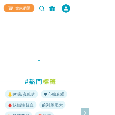
健康網購
👃哮喘/鼻瘜肉
♥️心臟衰竭
🩸缺鐵性貧血
前列腺肥大