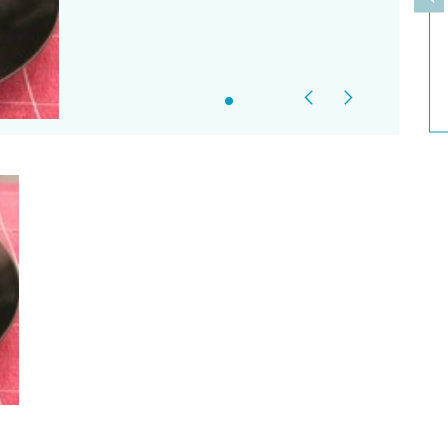
上
Previous
Next