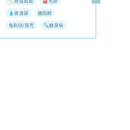
🦴骨質疏鬆
🚨乳癌
一頁
下一頁
💧夜遺尿
膽固醇
鬼剃頭/斑禿
🔍糖尿病