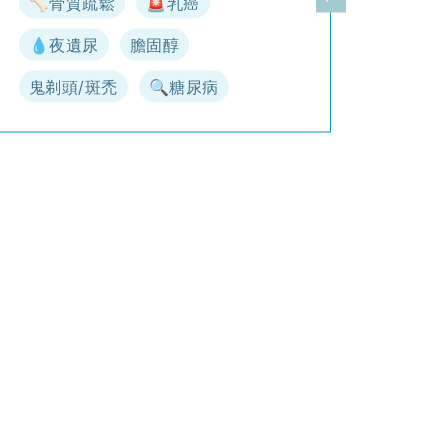
🦴骨質疏鬆
🚨乳癌
一頁
下一頁
💧夜遺尿
膽固醇
鬼剃頭/斑禿
🔍糖尿病