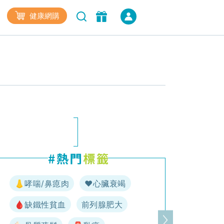
健康網購
👃哮喘/鼻瘜肉
♥️心臟衰竭
🩸缺鐵性貧血
前列腺肥大