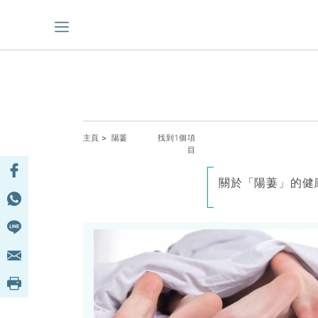
主頁
> 陽萋
找到1個項
目
關於「陽萋」的健