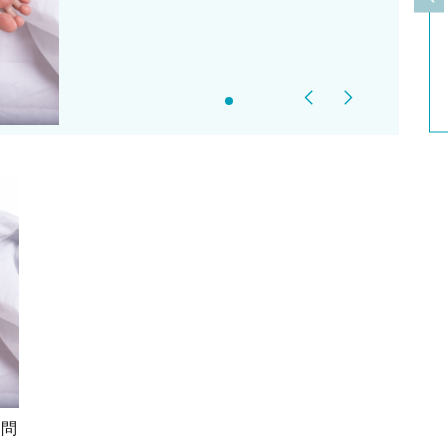
上
Previous
Next