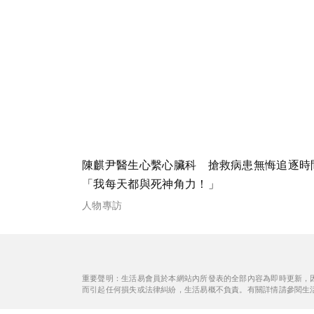
陳麒尹醫生心繫心臟科 搶救病患無悔追逐時
「我每天都與死神角力！」
人物專訪
重要聲明：生活易會員於本網站內所發表的全部內容為即時更新，
而引起任何損失或法律糾紛，生活易概不負責。有關詳情請參閱生