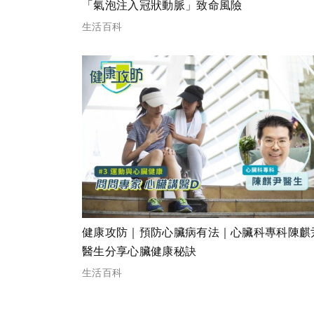
「氣泡注入冠狀動脈」致命風險
生活百科
健康攻防｜預防心臟病有法｜心臟科專科陳麒
醫生分享心臟健康秘訣
生活百科