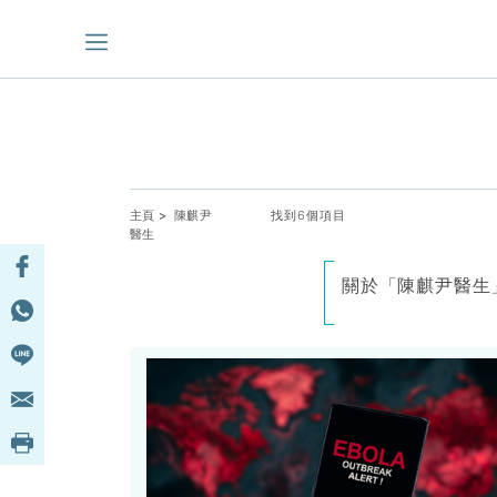
主頁
> 陳麒尹
找到6個項目
醫生
關於「陳麒尹醫生