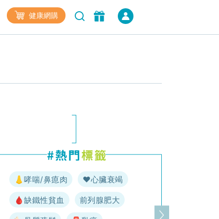
健康網購
👃哮喘/鼻瘜肉
♥️心臟衰竭
🩸缺鐵性貧血
前列腺肥大