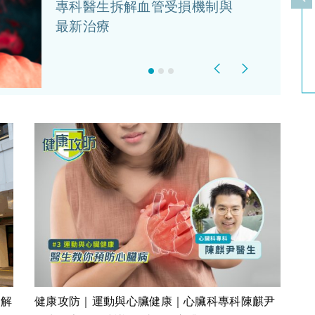
上
專科醫生拆解血管受損機制與
最新治療
Previous
Next
拆解
健康攻防｜運動與心臟健康｜心臟科專科陳麒尹