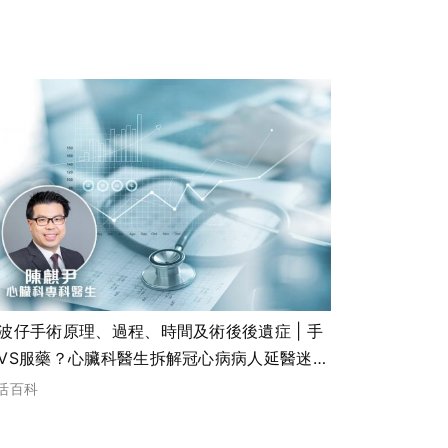
波仔手術原理、過程、時間及術後後遺症 | 手
VS服藥？心臟科醫生拆解冠心病病人延醫迷思
式支架助血管愈合減復發
活百科