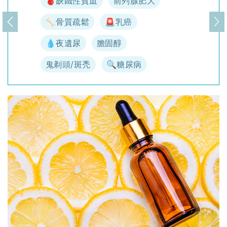
🩸缺鐵性貧血
前列腺肥大
🦴骨質疏鬆
🚨乳癌
上一頁
下
💧夜遺尿
膽固醇
鬼剃頭/斑禿
🔍糖尿病