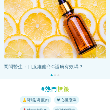
問問醫生：口服維他命C護膚有效嗎？
👃哮喘/鼻瘜肉
♥️心臟衰竭