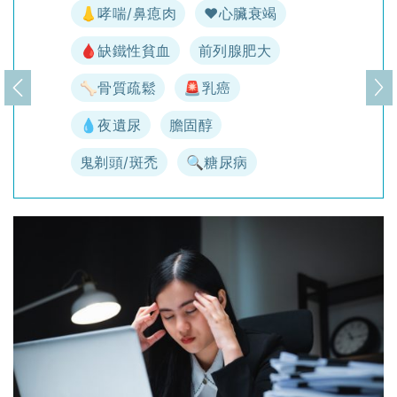
👃哮喘/鼻瘜肉
♥️心臟衰竭
🩸缺鐵性貧血
前列腺肥大
🦴骨質疏鬆
🚨乳癌
上一頁
下
💧夜遺尿
膽固醇
鬼剃頭/斑禿
🔍糖尿病