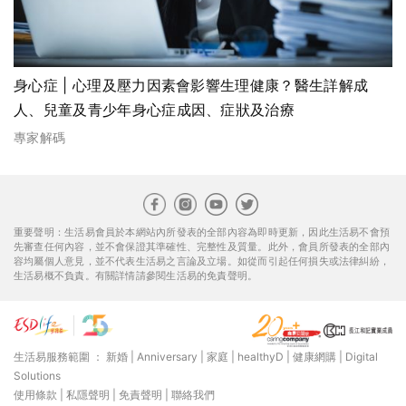
身心症 | 心理及壓力因素會影響生理健康？醫生詳解成
人、兒童及青少年身心症成因、症狀及治療
專家解碼
重要聲明：生活易會員於本網站內所發表的全部內容為即時更新，因此生活易不會預
先審查任何內容，並不會保證其準確性、完整性及質量。此外，會員所發表的全部內
容均屬個人意見，並不代表生活易之言論及立場。如從而引起任何損失或法律糾紛，
生活易概不負責。有關詳情請參閱生活易的免責聲明。
生活易服務範圍 ：
新婚
|
Anniversary
|
家庭
|
healthyD
|
健康網購
|
Digital
Solutions
使用條款
|
私隱聲明
|
免責聲明
|
聯絡我們