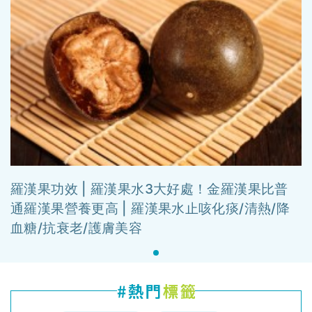
羅漢果功效 | 羅漢果水3大好處！金羅漢果比普
通羅漢果營養更高 | 羅漢果水止咳化痰/清熱/降
血糖/抗衰老/護膚美容