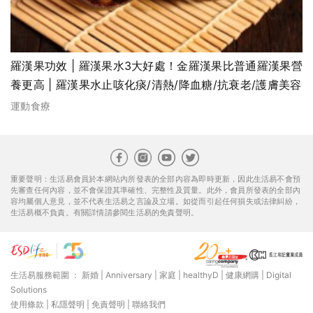
羅漢果功效 | 羅漢果水3大好處！金羅漢果比普通羅漢果營
養更高 | 羅漢果水止咳化痰/清熱/降血糖/抗衰老/護膚美容
運動食療
重要聲明：生活易會員於本網站內所發表的全部內容為即時更新，因此生活易不會預
先審查任何內容，並不會保證其準確性、完整性及質量。此外，會員所發表的全部內
容均屬個人意見，並不代表生活易之言論及立場。如從而引起任何損失或法律糾紛，
生活易概不負責。有關詳情請參閱生活易的免責聲明。
生活易服務範圍 ：
新婚
|
Anniversary
|
家庭
|
healthyD
|
健康網購
|
Digital
Solutions
使用條款
|
私隱聲明
|
免責聲明
|
聯絡我們