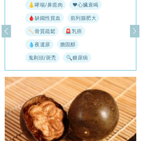
👃哮喘/鼻瘜肉
♥️心臟衰竭
🩸缺鐵性貧血
前列腺肥大
🦴骨質疏鬆
🚨乳癌
上一頁
下
💧夜遺尿
膽固醇
鬼剃頭/斑禿
🔍糖尿病