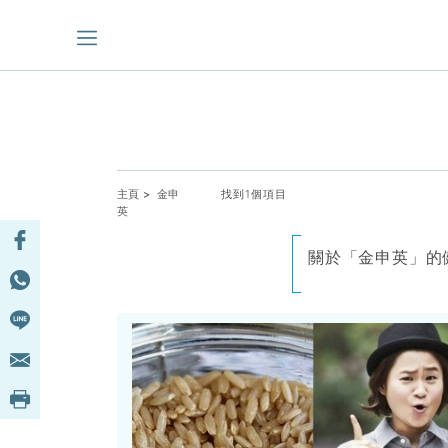
主頁
> 金申
找到1個項目
英
關於「金申英」的