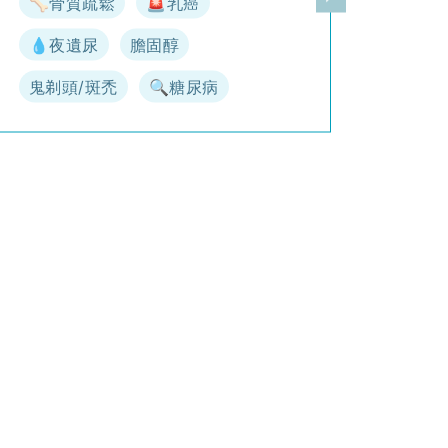
🦴骨質疏鬆
🚨乳癌
一頁
下一頁
💧夜遺尿
膽固醇
鬼剃頭/斑禿
🔍糖尿病