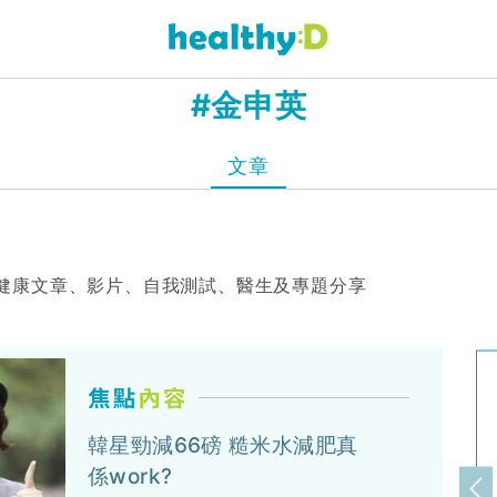
#金申英
文章
健康文章、影片、自我測試、醫生及專題分享
韓星勁減66磅 糙米水減肥真
係work?