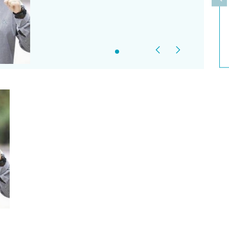
上
Previous
Next