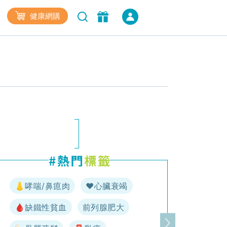
健康網購
👃哮喘/鼻瘜肉
♥️心臟衰竭
🩸缺鐵性貧血
前列腺肥大