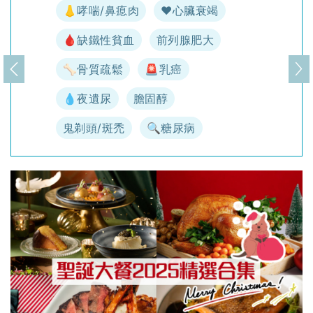
👃哮喘/鼻瘜肉
♥️心臟衰竭
🩸缺鐵性貧血
前列腺肥大
🦴骨質疏鬆
🚨乳癌
上一頁
下
💧夜遺尿
膽固醇
鬼剃頭/斑禿
🔍糖尿病