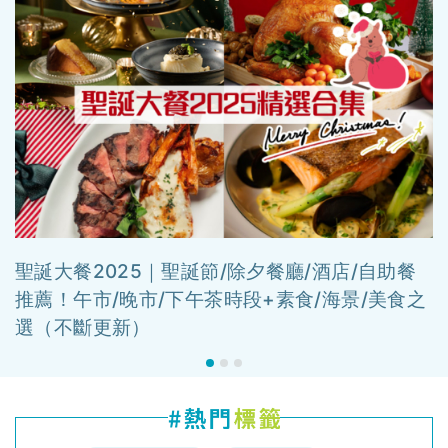
聖誕大餐2025｜聖誕節/除夕餐廳/酒店/自助餐
推薦！午市/晚市/下午茶時段+素食/海景/美食之
選（不斷更新）