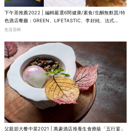
下午茶推薦2022 | 編輯嚴選6間健康/素食/生酮無麩質/特
色酒店餐廳：GREEN、LIFETASTIC、李好純、法式
MA(持續更新)
生活百科
父親節大餐中菜2021 | 萬豪酒店推養生食療級「五行宴」