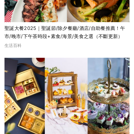
聖誕大餐2025｜聖誕節/除夕餐廳/酒店/自助餐推薦！午
市/晚市/下午茶時段+素食/海景/美食之選（不斷更新）
生活百科