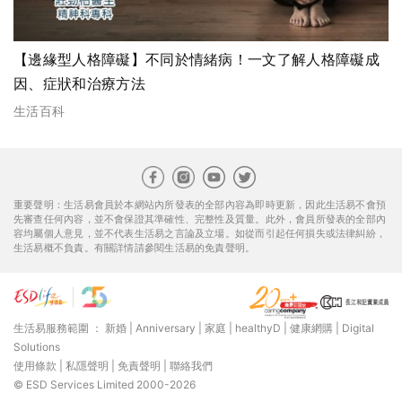
【邊緣型人格障礙】不同於情緒病！一文了解人格障礙成
因、症狀和治療方法
生活百科
重要聲明：生活易會員於本網站內所發表的全部內容為即時更新，因此生活易不會預
先審查任何內容，並不會保證其準確性、完整性及質量。此外，會員所發表的全部內
容均屬個人意見，並不代表生活易之言論及立場。如從而引起任何損失或法律糾紛，
生活易概不負責。有關詳情請參閱生活易的免責聲明。
生活易服務範圍 ：
新婚
|
Anniversary
|
家庭
|
healthyD
|
健康網購
|
Digital
Solutions
使用條款
|
私隱聲明
|
免責聲明
|
聯絡我們
© ESD Services Limited 2000-2026