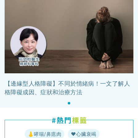
【邊緣型人格障礙】不同於情緒病！一文了解人
格障礙成因、症狀和治療方法
👃哮喘/鼻瘜肉
♥️心臟衰竭