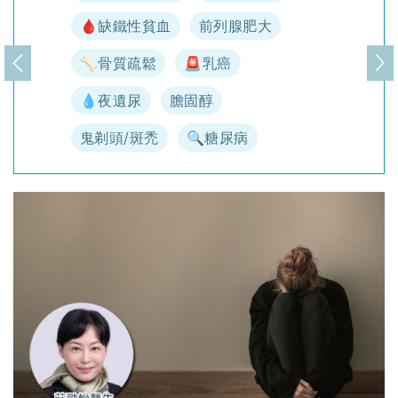
🩸缺鐵性貧血
前列腺肥大
🦴骨質疏鬆
🚨乳癌
上一頁
下
💧夜遺尿
膽固醇
鬼剃頭/斑禿
🔍糖尿病