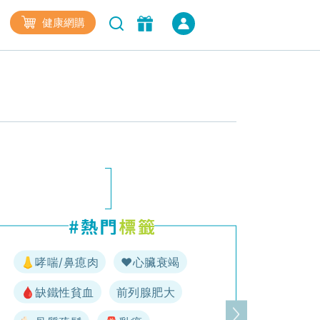
健康網購
👃哮喘/鼻瘜肉
♥️心臟衰竭
🩸缺鐵性貧血
前列腺肥大