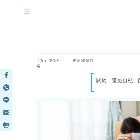
主頁
> 避免自
找到1個項目
殘
關於「避免自殘」