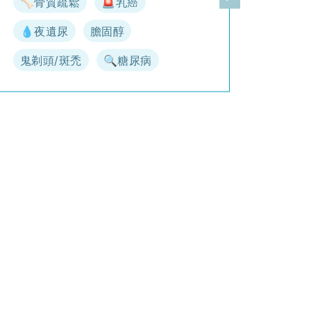
🦴骨質疏鬆
🚨乳癌
一頁
下一頁
💧夜遺尿
膽固醇
鬼剃頭/斑禿
🔍糖尿病