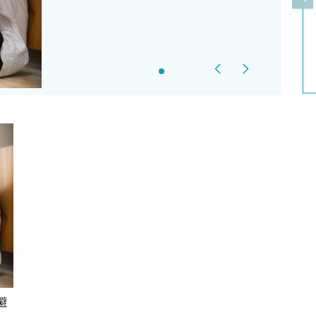
上
Previous
Next
避