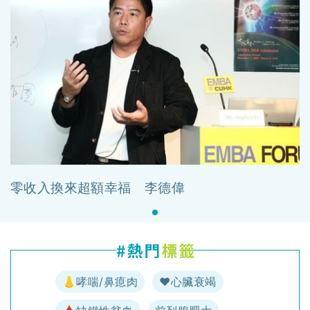
零收入換來超額幸福 李德偉
👃哮喘/鼻瘜肉
♥️心臟衰竭