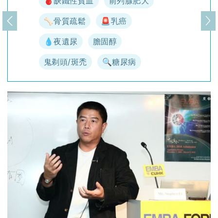
🩸缺鐵性貧血
前列腺肥大
🦴骨質疏鬆
🚨乳癌
上一頁
下
💧夜遺尿
膽固醇
鬼剃頭/斑禿
🔍糖尿病