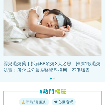
嬰兒退燒藥｜拆解BB發燒3大迷思 推薦1款退燒
法寶！所含成分最為醫學界採用 不傷腸胃
👃哮喘/鼻瘜肉
♥️心臟衰竭