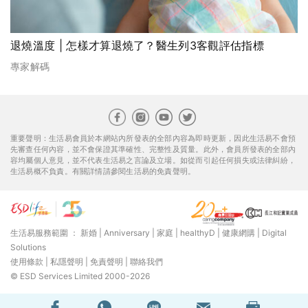
退燒溫度 | 怎樣才算退燒了？醫生列3客觀評估指標
專家解碼
重要聲明：生活易會員於本網站內所發表的全部內容為即時更新，因此生活易不會預
先審查任何內容，並不會保證其準確性、完整性及質量。此外，會員所發表的全部內
容均屬個人意見，並不代表生活易之言論及立場。如從而引起任何損失或法律糾紛，
生活易概不負責。有關詳情請參閱生活易的免責聲明。
生活易服務範圍 ：
新婚
|
Anniversary
|
家庭
|
healthyD
|
健康網購
|
Digital
Solutions
使用條款
|
私隱聲明
|
免責聲明
|
聯絡我們
© ESD Services Limited 2000-2026