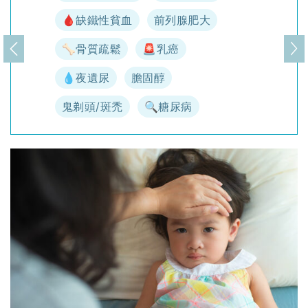
🩸缺鐵性貧血
前列腺肥大
🦴骨質疏鬆
🚨乳癌
上一頁
下
💧夜遺尿
膽固醇
鬼剃頭/斑禿
🔍糖尿病