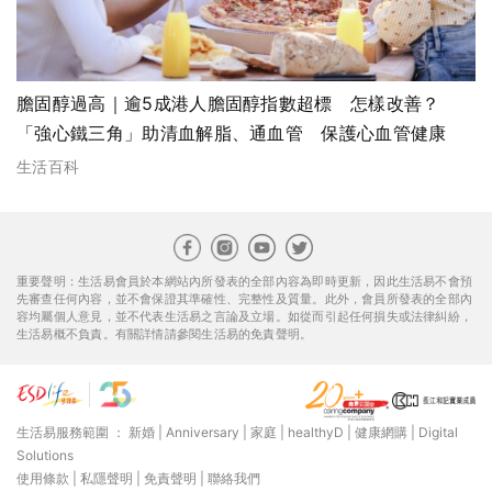
膽固醇過高｜逾5成港人膽固醇指數超標 怎樣改善？
「強心鐵三角」助清血解脂、通血管 保護心血管健康
生活百科
重要聲明：生活易會員於本網站內所發表的全部內容為即時更新，因此生活易不會預
先審查任何內容，並不會保證其準確性、完整性及質量。此外，會員所發表的全部內
容均屬個人意見，並不代表生活易之言論及立場。如從而引起任何損失或法律糾紛，
生活易概不負責。有關詳情請參閱生活易的免責聲明。
生活易服務範圍 ：
新婚
|
Anniversary
|
家庭
|
healthyD
|
健康網購
|
Digital
Solutions
使用條款
|
私隱聲明
|
免責聲明
|
聯絡我們