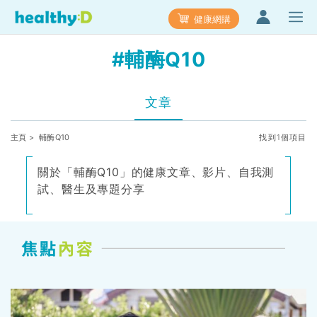
健康網購
#輔酶Q10
文章
主頁
> 輔酶Q10
找到1個項目
關於「輔酶Q10」的健康文章、影片、自我測
試、醫生及專題分享