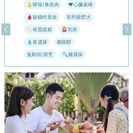
👃哮喘/鼻瘜肉
♥️心臟衰竭
🩸缺鐵性貧血
前列腺肥大
🦴骨質疏鬆
🚨乳癌
上一頁
下
💧夜遺尿
膽固醇
鬼剃頭/斑禿
🔍糖尿病