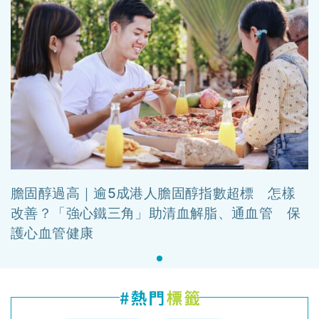
膽固醇過高｜逾5成港人膽固醇指數超標 怎樣
改善？「強心鐵三角」助清血解脂、通血管 保
護心血管健康