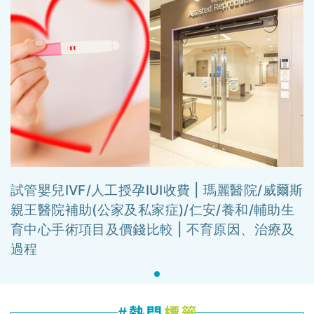
試管嬰兒IVF/人工授孕IUI收費 | 瑪麗醫院/威爾斯
親王醫院補助(公家及私家症)/仁安/養和/輔助生
育中心手術項目及價錢比較 | 不育原因、治療及
過程