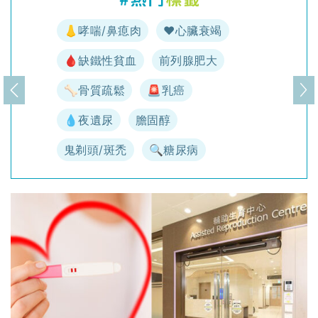
👃哮喘/鼻瘜肉
♥️心臟衰竭
🩸缺鐵性貧血
前列腺肥大
🦴骨質疏鬆
🚨乳癌
上一頁
下
💧夜遺尿
膽固醇
鬼剃頭/斑禿
🔍糖尿病