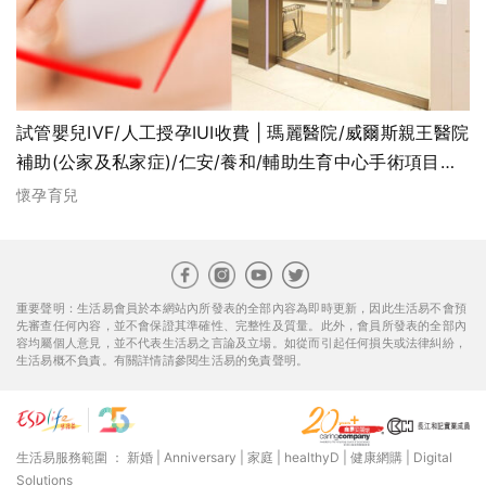
試管嬰兒IVF/人工授孕IUI收費 | 瑪麗醫院/威爾斯親王醫院
補助(公家及私家症)/仁安/養和/輔助生育中心手術項目及
價錢比較 | 不育原因、治療及過程
懷孕育兒
重要聲明：生活易會員於本網站內所發表的全部內容為即時更新，因此生活易不會預
先審查任何內容，並不會保證其準確性、完整性及質量。此外，會員所發表的全部內
容均屬個人意見，並不代表生活易之言論及立場。如從而引起任何損失或法律糾紛，
生活易概不負責。有關詳情請參閱生活易的免責聲明。
生活易服務範圍 ：
新婚
|
Anniversary
|
家庭
|
healthyD
|
健康網購
|
Digital
Solutions