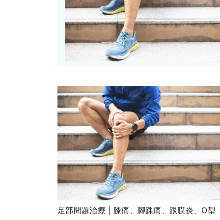
足部問題治療 | 膝痛、腳踝痛、跟膜炎、O型