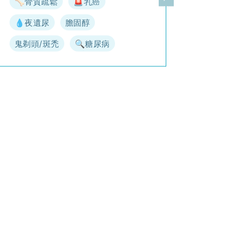
🦴骨質疏鬆
🚨乳癌
一頁
下一頁
💧夜遺尿
膽固醇
鬼剃頭/斑禿
🔍糖尿病