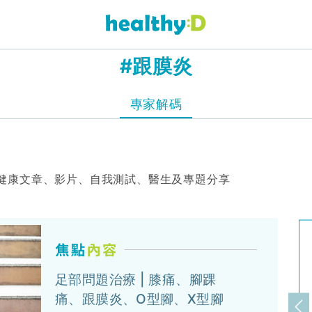
#跟膜炎
專家解碼
健康文章、影片、自我測試、醫生及專題分享
足部問題治療 | 膝痛、腳踝
痛、跟膜炎、O型腳、X型腳