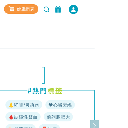
健康網購
👃哮喘/鼻瘜肉
♥️心臟衰竭
🩸缺鐵性貧血
前列腺肥大