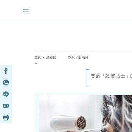
主頁
> 護髮貼
找到2個項目
士
關於「護髮貼士」