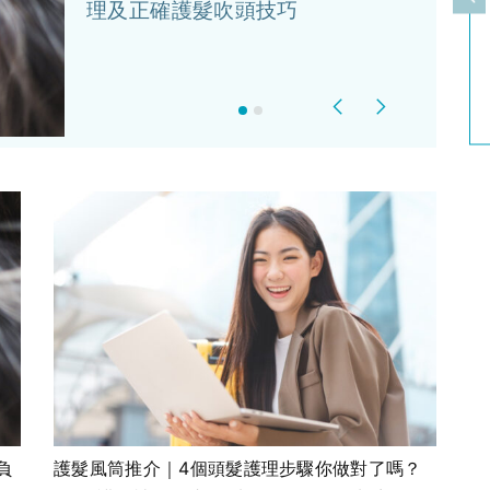
上
理及正確護髮吹頭技巧
Previous
Next
負
護髮風筒推介｜4個頭髮護理步驟你做對了嗎？