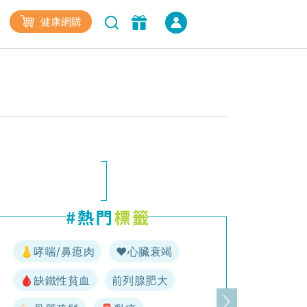
健康網購
👃哮喘/鼻瘜肉
♥️心臟衰竭
🩸缺鐵性貧血
前列腺肥大