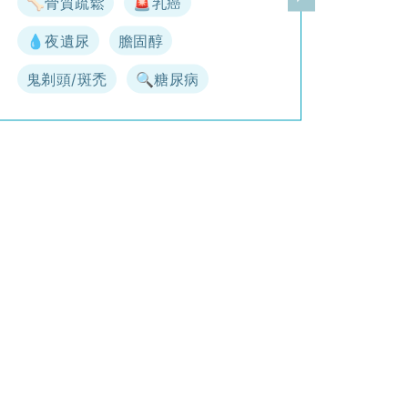
🦴骨質疏鬆
🚨乳癌
一頁
下一頁
💧夜遺尿
膽固醇
鬼剃頭/斑禿
🔍糖尿病