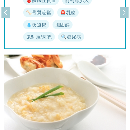
🩸缺鐵性貧血
前列腺肥大
🦴骨質疏鬆
🚨乳癌
上一頁
下
💧夜遺尿
膽固醇
鬼剃頭/斑禿
🔍糖尿病