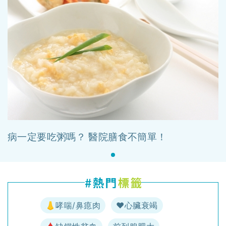
病一定要吃粥嗎？ 醫院膳食不簡單！
👃哮喘/鼻瘜肉
♥️心臟衰竭