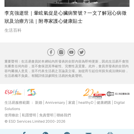
李克強逝世｜暈眩氣促是心臟病警號？一文了解冠心病徵
狀及治療方法｜附專家護心健康貼士
生活百科
重要聲明：生活易會員於本網站內所發表的全部內容為即時更新，因此生活易不會預
先審查任何內容，並不會保證其準確性、完整性及質量。此外，會員所發表的全部內
容均屬個人意見，並不代表生活易之言論及立場。如從而引起任何損失或法律糾紛，
生活易概不負責。有關詳情請參閱生活易的免責聲明。
生活易服務範圍 ：
新婚
|
Anniversary
|
家庭
|
healthyD
|
健康網購
|
Digital
Solutions
使用條款
|
私隱聲明
|
免責聲明
|
聯絡我們
© ESD Services Limited 2000-2026