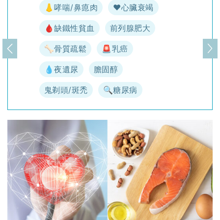
👃哮喘/鼻瘜肉
♥️心臟衰竭
🩸缺鐵性貧血
前列腺肥大
🦴骨質疏鬆
🚨乳癌
上一頁
下
💧夜遺尿
膽固醇
鬼剃頭/斑禿
🔍糖尿病