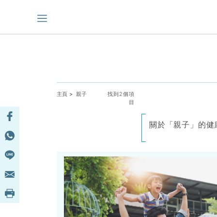
主頁
> 親子
找到2個項
目
關於「親子」的健