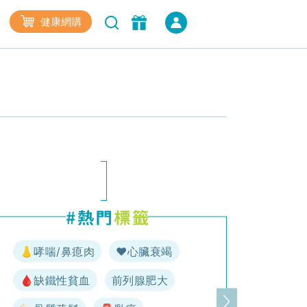
健康網購
👃哮喘/鼻瘜肉
♥️心臟衰竭
🩸缺鐵性貧血
前列腺肥大