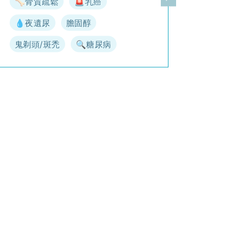
🦴骨質疏鬆
🚨乳癌
一頁
下一頁
💧夜遺尿
膽固醇
鬼剃頭/斑禿
🔍糖尿病