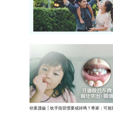
幼童護齒 | 吮手指習慣要戒掉嗎？專家：可能