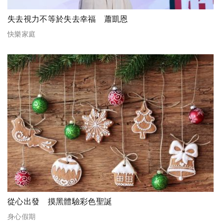
失去視力不等於失去幸福 蕭凱恩
快樂家庭
從心出發 摸黑體驗彩色聖誕
身心假期