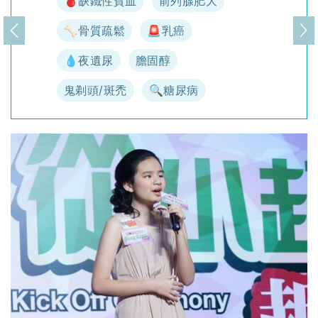
🩸缺鐵性貧血
前列腺肥大
🦴骨質疏鬆
🚨乳癌
上一頁
下
💧夜遺尿
膽固醇
鬼剃頭/斑禿
🔍糖尿病