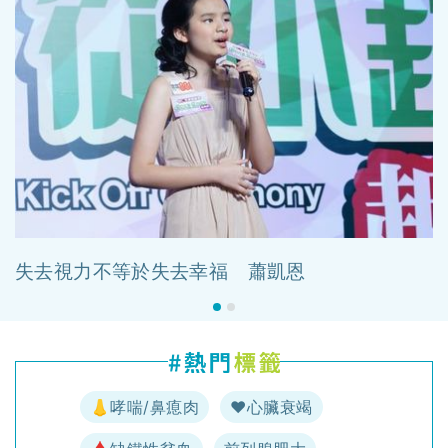
失去視力不等於失去幸福 蕭凱恩
👃哮喘/鼻瘜肉
♥️心臟衰竭