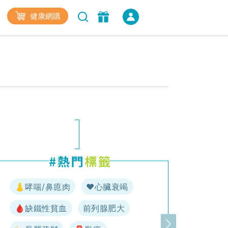
健康網購
👃哮喘/鼻瘜肉
♥️心臟衰竭
🩸缺鐵性貧血
前列腺肥大