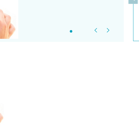
上
Previous
Next