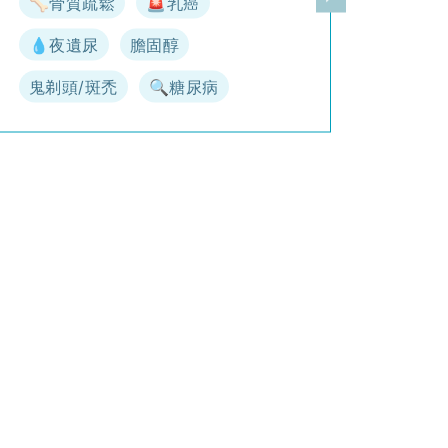
🦴骨質疏鬆
🚨乳癌
一頁
下一頁
💧夜遺尿
膽固醇
鬼剃頭/斑禿
🔍糖尿病