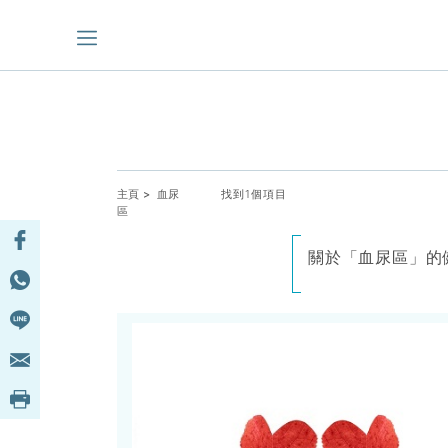
主頁
> 血尿
找到1個項目
區
關於「血尿區」的