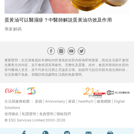
蛋黃油可以醫濕疹？中醫師解說蛋黃油功效及作用
專家解碼
重要聲明：生活易會員於本網站內所發表的全部內容為即時更新，因此生活易不會預
先審查任何內容，並不會保證其準確性、完整性及質量。此外，會員所發表的全部內
容均屬個人意見，並不代表生活易之言論及立場。如從而引起任何損失或法律糾紛，
生活易概不負責。有關詳情請參閱生活易的免責聲明。
生活易服務範圍 ：
新婚
|
Anniversary
|
家庭
|
healthyD
|
健康網購
|
Digital
Solutions
使用條款
|
私隱聲明
|
免責聲明
|
聯絡我們
© ESD Services Limited 2000-2026