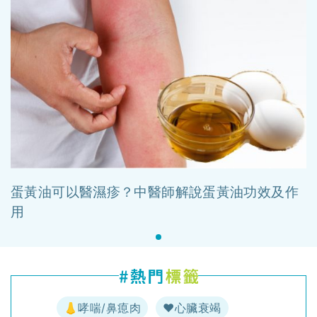
蛋黃油可以醫濕疹？中醫師解說蛋黃油功效及作
用
👃哮喘/鼻瘜肉
♥️心臟衰竭