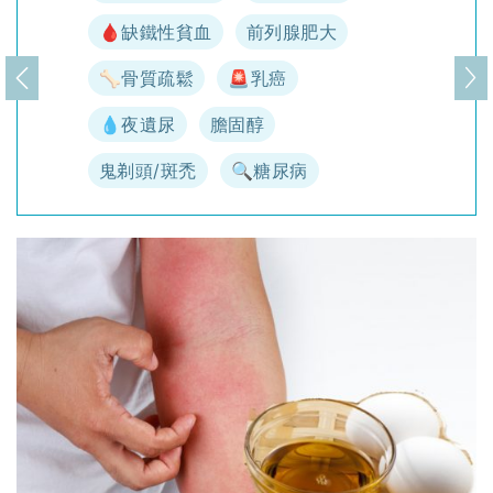
🩸缺鐵性貧血
前列腺肥大
🦴骨質疏鬆
🚨乳癌
上一頁
下
💧夜遺尿
膽固醇
鬼剃頭/斑禿
🔍糖尿病