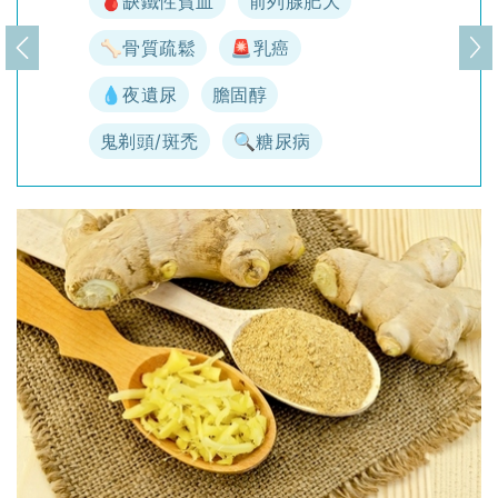
🩸缺鐵性貧血
前列腺肥大
🦴骨質疏鬆
🚨乳癌
上一頁
下
💧夜遺尿
膽固醇
鬼剃頭/斑禿
🔍糖尿病