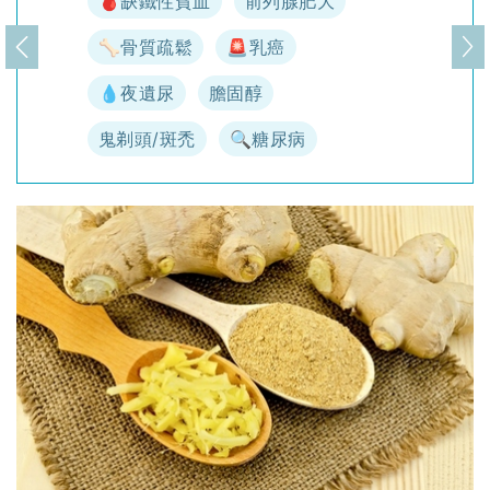
🩸缺鐵性貧血
前列腺肥大
🦴骨質疏鬆
🚨乳癌
上一頁
下
💧夜遺尿
膽固醇
鬼剃頭/斑禿
🔍糖尿病