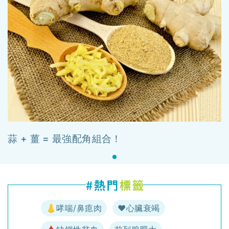
蒜 + 薑 = 最強配角組合！
👃哮喘/鼻瘜肉
♥️心臟衰竭