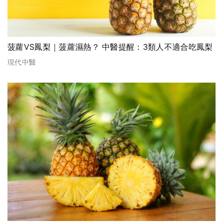
菠蘿VS鳳梨｜菠蘿濕熱？ 中醫提醒：3類人不適合吃鳳梨
現代中醫