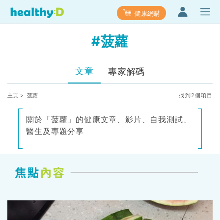
健康網購
#菠蘿
文章
專家解碼
主頁
> 菠蘿
找到2個項目
關於「菠蘿」的健康文章、影片、自我測試、
醫生及專題分享