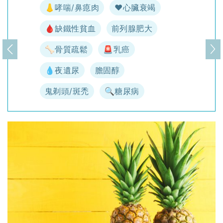
👃哮喘/鼻瘜肉
♥️心臟衰竭
🩸缺鐵性貧血
前列腺肥大
🦴骨質疏鬆
🚨乳癌
上一頁
下
💧夜遺尿
膽固醇
鬼剃頭/斑禿
🔍糖尿病