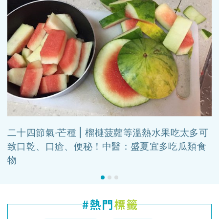
二十四節氣‧芒種 | 榴槤菠蘿等溫熱水果吃太多可
致口乾、口瘡、便秘！中醫：盛夏宜多吃瓜類食
物