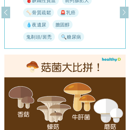
🩸缺鐵性貧血
前列腺肥大
🦴骨質疏鬆
🚨乳癌
上一頁
下
💧夜遺尿
膽固醇
鬼剃頭/斑禿
🔍糖尿病