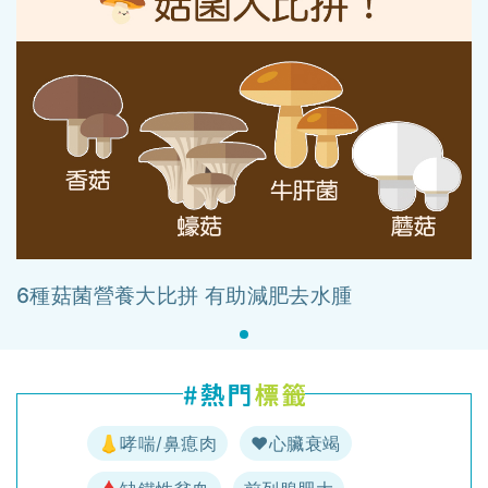
6種菇菌營養大比拼 有助減肥去水腫
👃哮喘/鼻瘜肉
♥️心臟衰竭