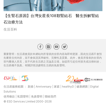
【生腎石原因】台灣女星長108顆腎結石 醫生拆解腎結
石治療方法
生活百科
重要聲明：生活易會員於本網站內所發表的全部內容為即時更新，因此生活易不會預
先審查任何內容，並不會保證其準確性、完整性及質量。此外，會員所發表的全部內
容均屬個人意見，並不代表生活易之言論及立場。如從而引起任何損失或法律糾紛，
生活易概不負責。有關詳情請參閱生活易的免責聲明。
生活易服務範圍 ：
新婚
|
Anniversary
|
家庭
|
healthyD
|
健康網購
|
Digital
Solutions
使用條款
|
私隱聲明
|
免責聲明
|
聯絡我們
© ESD Services Limited 2000-2026