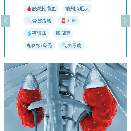
🩸缺鐵性貧血
前列腺肥大
🦴骨質疏鬆
🚨乳癌
上一頁
下
💧夜遺尿
膽固醇
鬼剃頭/斑禿
🔍糖尿病