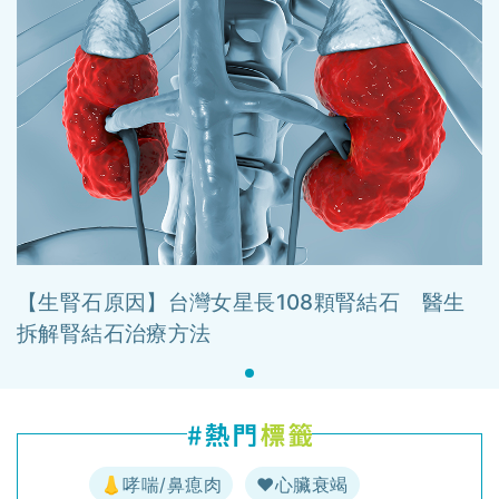
【生腎石原因】台灣女星長108顆腎結石 醫生
拆解腎結石治療方法
👃哮喘/鼻瘜肉
♥️心臟衰竭