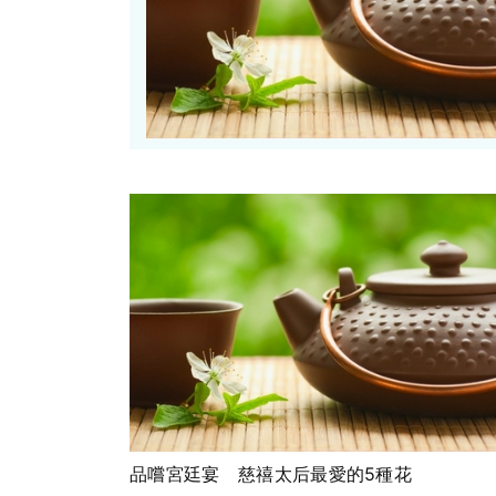
品嚐宮廷宴 慈禧太后最愛的5種花