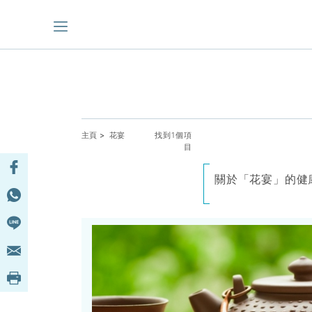
主頁
> 花宴
找到1個項
目
關於「花宴」的健