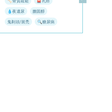
🦴骨質疏鬆
🚨乳癌
一頁
下一頁
💧夜遺尿
膽固醇
鬼剃頭/斑禿
🔍糖尿病