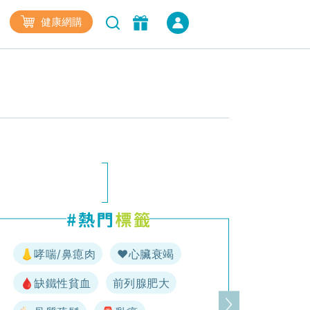
健康網購
👃哮喘/鼻瘜肉
♥️心臟衰竭
🩸缺鐵性貧血
前列腺肥大