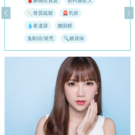
🩸缺鐵性貧血
前列腺肥大
🦴骨質疏鬆
🚨乳癌
上一頁
下
💧夜遺尿
膽固醇
鬼剃頭/斑禿
🔍糖尿病