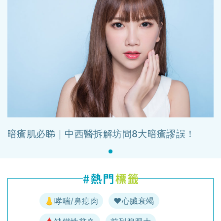
暗瘡肌必睇｜中西醫拆解坊間8大暗瘡謬誤！
👃哮喘/鼻瘜肉
♥️心臟衰竭