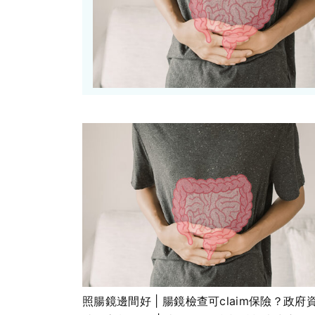
照腸鏡邊間好 | 腸鏡檢查可claim保險？政府