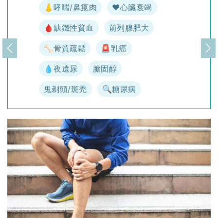
👃哮喘/鼻瘜肉
♥️心臟衰竭
🩸缺鐵性貧血
前列腺肥大
🦴骨質疏鬆
🚨乳癌
上一頁
下
💧夜遺尿
膽固醇
鬼剃頭/斑禿
🔍糖尿病