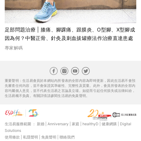
足部問題治療 | 膝痛、腳踝痛、跟膜炎、O型腳、X型腳成
因為何？中醫正骨、針灸及刺血拔罐療法作治療直達患處
專家解碼
重要聲明：生活易會員於本網站內所發表的全部內容為即時更新，因此生活易不會預
先審查任何內容，並不會保證其準確性、完整性及質量。此外，會員所發表的全部內
容均屬個人意見，並不代表生活易之言論及立場。如從而引起任何損失或法律糾紛，
生活易概不負責。有關詳情請參閱生活易的免責聲明。
生活易服務範圍 ：
新婚
|
Anniversary
|
家庭
|
healthyD
|
健康網購
|
Digital
Solutions
使用條款
|
私隱聲明
|
免責聲明
|
聯絡我們