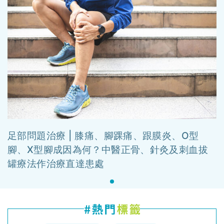
足部問題治療 | 膝痛、腳踝痛、跟膜炎、O型
腳、X型腳成因為何？中醫正骨、針灸及刺血拔
罐療法作治療直達患處