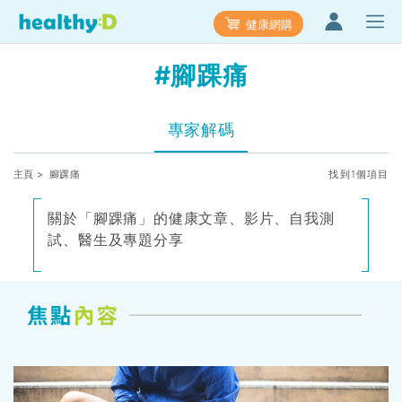
健康網購
#腳踝痛
專家解碼
主頁
> 腳踝痛
找到1個項目
關於「腳踝痛」的健康文章、影片、自我測
試、醫生及專題分享