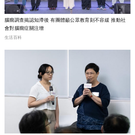
腦癇調查揭認知滯後 有團體籲公眾教育刻不容緩 推動社
會對腦癇症關注增
生活百科