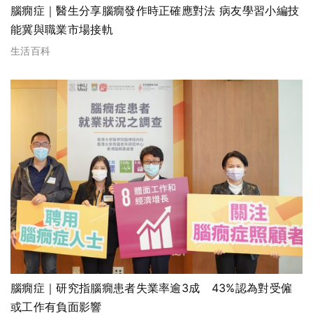
腦癇症｜醫生分享腦癇發作時正確應對法 病友學習小編技
能冀與職業市場接軌
生活百科
腦癇症｜研究指腦癇患者失業率逾3成 43%認為對受僱
或工作有負面影響