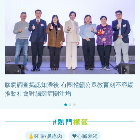
腦癇調查揭認知滯後 有團體籲公眾教育刻不容緩
推動社會對腦癇症關注增
👃哮喘/鼻瘜肉
♥️心臟衰竭