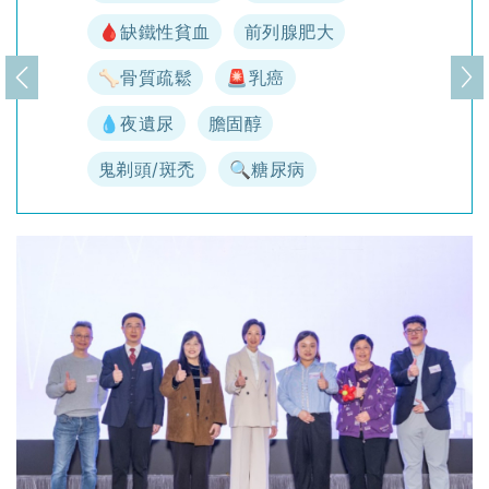
🩸缺鐵性貧血
前列腺肥大
🦴骨質疏鬆
🚨乳癌
上一頁
下
💧夜遺尿
膽固醇
鬼剃頭/斑禿
🔍糖尿病