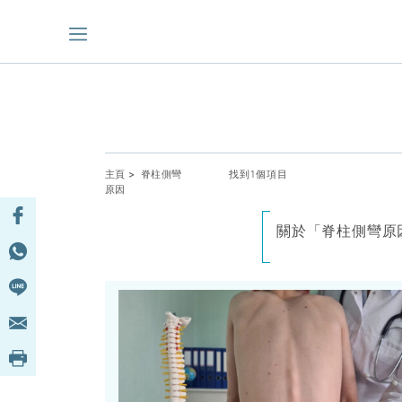
主頁
> 脊柱側彎
找到1個項目
原因
關於「脊柱側彎原