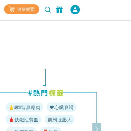
健康網購
👃哮喘/鼻瘜肉
♥️心臟衰竭
🩸缺鐵性貧血
前列腺肥大