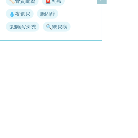
🦴骨質疏鬆
🚨乳癌
一頁
下一頁
💧夜遺尿
膽固醇
鬼剃頭/斑禿
🔍糖尿病