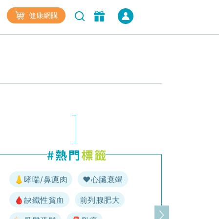
健康網購
👃哮喘/鼻瘜肉
♥️心臟衰竭
🩸缺鐵性貧血
前列腺肥大