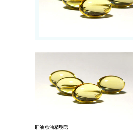
肝油魚油精明選