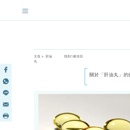
主頁
> 肝油
找到1個項目
丸
關於「肝油丸」的