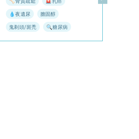
🦴骨質疏鬆
🚨乳癌
一頁
下一頁
💧夜遺尿
膽固醇
鬼剃頭/斑禿
🔍糖尿病