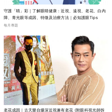
守護「睛」彩｜了解眼睛健康：近視、遠視、老花、白內
障、青光眼等成因、特徵及治療方法｜必知護眼Tips
每月專題
老花成因｜古天樂自爆深近視兼有老花 (附眼科視光師拆