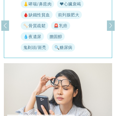
👃哮喘/鼻瘜肉
♥️心臟衰竭
🩸缺鐵性貧血
前列腺肥大
🦴骨質疏鬆
🚨乳癌
上一頁
下
💧夜遺尿
膽固醇
鬼剃頭/斑禿
🔍糖尿病