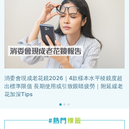
消委會現成老花鏡2026｜4款樣本水平稜鏡度超
出標準限值 長期使用或引致眼睛疲勞｜附延緩老
花加深Tips