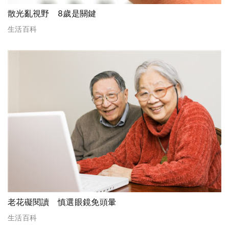
散光亂視野 8歲是關鍵
生活百科
老花礙閱讀 慎選眼鏡免頭暈
生活百科