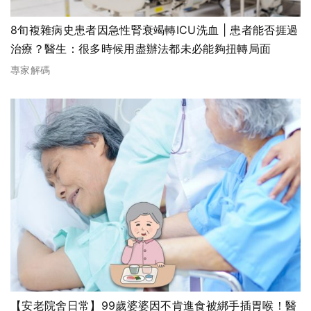
8旬複雜病史患者因急性腎衰竭轉ICU洗血 | 患者能否捱過
治療？醫生：很多時候用盡辦法都未必能夠扭轉局面
專家解碼
【安老院舍日常】99歲婆婆因不肯進食被綁手插胃喉！醫