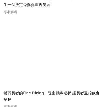
生一個決定令婆婆重現笑容
專家解碼
體弱長者的Fine Dining | 院舍精緻糊餐 讓長者重拾飲食
樂趣
專家解碼