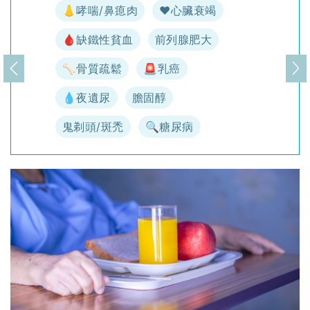
👃哮喘/鼻瘜肉
♥️心臟衰竭
🩸缺鐵性貧血
前列腺肥大
🦴骨質疏鬆
🚨乳癌
上一頁
下
💧夜遺尿
膽固醇
鬼剃頭/斑禿
🔍糖尿病