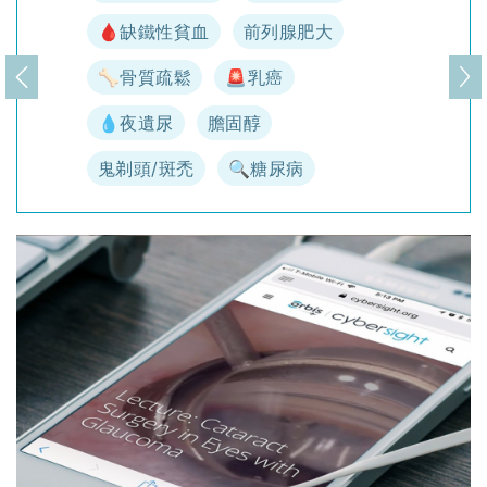
🩸缺鐵性貧血
前列腺肥大
🦴骨質疏鬆
🚨乳癌
上一頁
下
💧夜遺尿
膽固醇
鬼剃頭/斑禿
🔍糖尿病