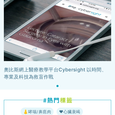
奧比斯網上醫療教學平台Cybersight 以時間、
專業及科技為救盲作戰
👃哮喘/鼻瘜肉
♥️心臟衰竭