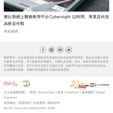
奧比斯網上醫療教學平台Cybersight 以時間、專業及科技
為救盲作戰
專家解碼
重要聲明：生活易會員於本網站內所發表的全部內容為即時更新，因此生活易不會預
先審查任何內容，並不會保證其準確性、完整性及質量。此外，會員所發表的全部內
容均屬個人意見，並不代表生活易之言論及立場。如從而引起任何損失或法律糾紛，
生活易概不負責。有關詳情請參閱生活易的免責聲明。
生活易服務範圍 ：
新婚
|
Anniversary
|
家庭
|
healthyD
|
健康網購
|
Digital
Solutions
使用條款
|
私隱聲明
|
免責聲明
|
聯絡我們
© ESD Services Limited 2000-2026