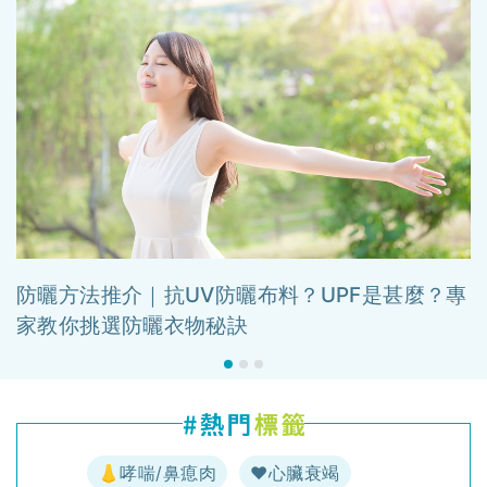
防曬方法推介｜抗UV防曬布料？UPF是甚麼？專
家教你挑選防曬衣物秘訣
👃哮喘/鼻瘜肉
♥️心臟衰竭