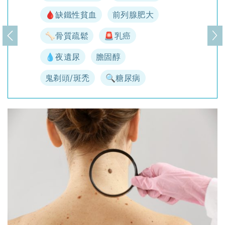
🩸缺鐵性貧血
前列腺肥大
🦴骨質疏鬆
🚨乳癌
上一頁
下
💧夜遺尿
膽固醇
鬼剃頭/斑禿
🔍糖尿病