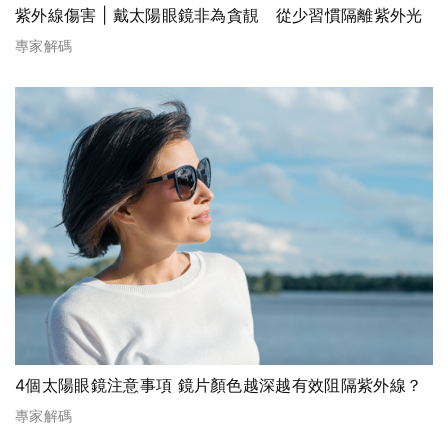
紫外線傷害 | 戴太陽眼鏡非為貪靚 從少習慣隔離紫外光
專家解碼
4個太陽眼鏡注意事項 鏡片顏色越深越有效阻隔紫外線？
專家解碼