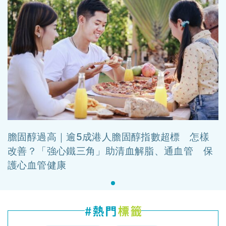
膽固醇過高｜逾5成港人膽固醇指數超標 怎樣
改善？「強心鐵三角」助清血解脂、通血管 保
護心血管健康