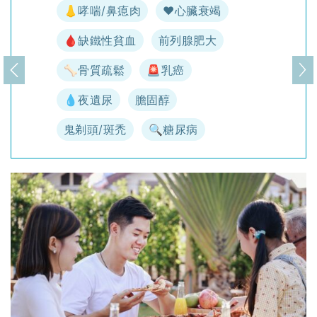
👃哮喘/鼻瘜肉
♥️心臟衰竭
🩸缺鐵性貧血
前列腺肥大
🦴骨質疏鬆
🚨乳癌
上一頁
下
💧夜遺尿
膽固醇
鬼剃頭/斑禿
🔍糖尿病