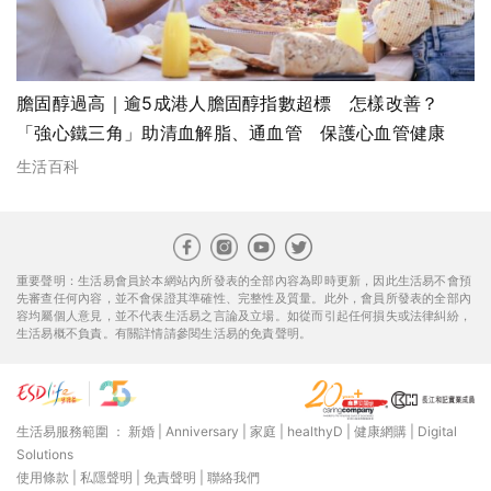
膽固醇過高｜逾5成港人膽固醇指數超標 怎樣改善？
「強心鐵三角」助清血解脂、通血管 保護心血管健康
生活百科
重要聲明：生活易會員於本網站內所發表的全部內容為即時更新，因此生活易不會預
先審查任何內容，並不會保證其準確性、完整性及質量。此外，會員所發表的全部內
容均屬個人意見，並不代表生活易之言論及立場。如從而引起任何損失或法律糾紛，
生活易概不負責。有關詳情請參閱生活易的免責聲明。
生活易服務範圍 ：
新婚
|
Anniversary
|
家庭
|
healthyD
|
健康網購
|
Digital
Solutions
使用條款
|
私隱聲明
|
免責聲明
|
聯絡我們