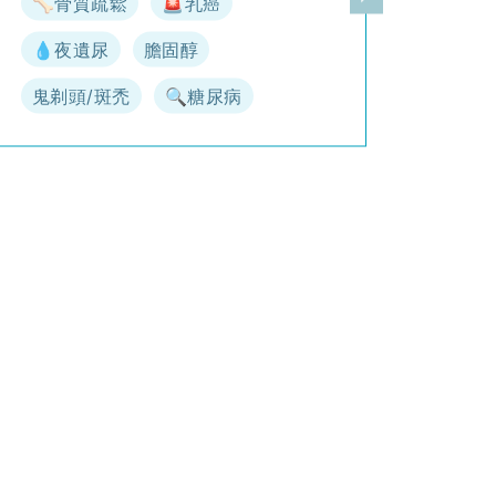
🦴骨質疏鬆
🚨乳癌
一頁
下一頁
💧夜遺尿
膽固醇
鬼剃頭/斑禿
🔍糖尿病