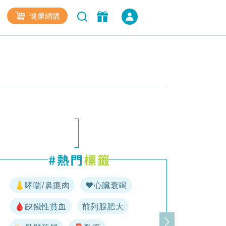
健康網購
👃哮喘/鼻瘜肉
♥️心臟衰竭
🩸缺鐵性貧血
前列腺肥大