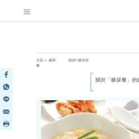
主頁
> 糖尿
找到1個項目
餐
關於「糖尿餐」的