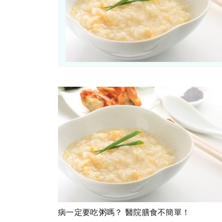
病一定要吃粥嗎？ 醫院膳食不簡單！