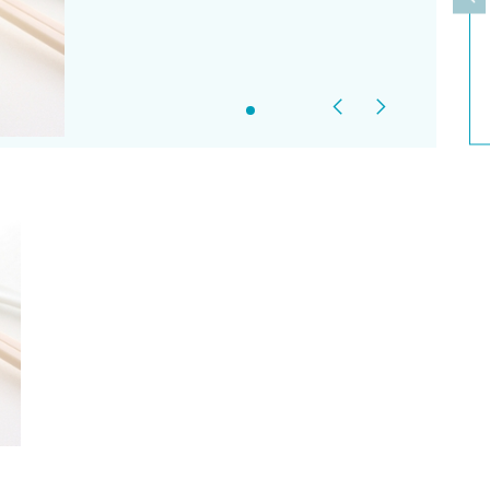
上
Previous
Next