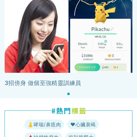
3招傍身 做個至強精靈訓練員
👃哮喘/鼻瘜肉
♥️心臟衰竭