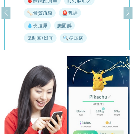
🩸缺鐵性貧血
前列腺肥大
🦴骨質疏鬆
🚨乳癌
上一頁
下
💧夜遺尿
膽固醇
鬼剃頭/斑禿
🔍糖尿病