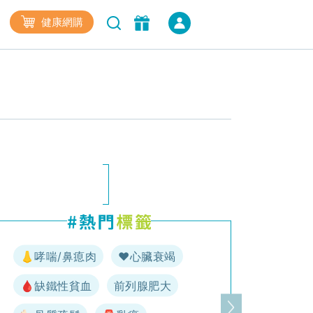
健康網購
👃哮喘/鼻瘜肉
♥️心臟衰竭
🩸缺鐵性貧血
前列腺肥大