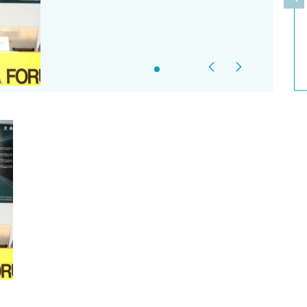
上
Previous
Next