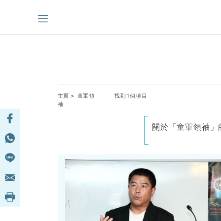
主頁
> 童軍領
找到1個項目
袖
關於「童軍領袖」