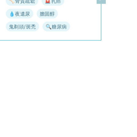
🦴骨質疏鬆
🚨乳癌
一頁
下一頁
💧夜遺尿
膽固醇
鬼剃頭/斑禿
🔍糖尿病