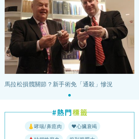
馬拉松損髖關節？新手術免「通殺」慘況
👃哮喘/鼻瘜肉
♥️心臟衰竭