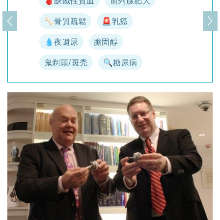
🩸缺鐵性貧血
前列腺肥大
🦴骨質疏鬆
🚨乳癌
上一頁
下
💧夜遺尿
膽固醇
鬼剃頭/斑禿
🔍糖尿病