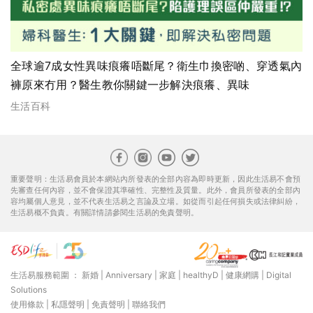
全球逾7成女性異味痕癢唔斷尾？衛生巾換密啲、穿透氣內
褲原來冇用？醫生教你關鍵一步解決痕癢、異味
生活百科
重要聲明：生活易會員於本網站內所發表的全部內容為即時更新，因此生活易不會預
先審查任何內容，並不會保證其準確性、完整性及質量。此外，會員所發表的全部內
容均屬個人意見，並不代表生活易之言論及立場。如從而引起任何損失或法律糾紛，
生活易概不負責。有關詳情請參閱生活易的免責聲明。
生活易服務範圍 ：
新婚
|
Anniversary
|
家庭
|
healthyD
|
健康網購
|
Digital
Solutions
使用條款
|
私隱聲明
|
免責聲明
|
聯絡我們