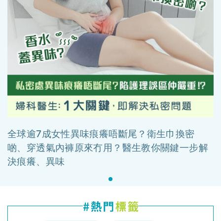
全球逾7成女性異味痕癢唔斷尾？衛生巾換密
啲、穿透氣內褲原來冇用？醫生教你關鍵一步解
決痕癢、異味