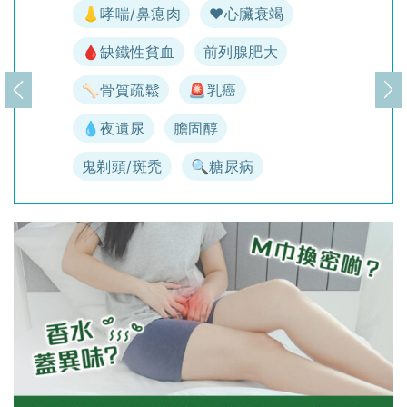
👃哮喘/鼻瘜肉
♥️心臟衰竭
🩸缺鐵性貧血
前列腺肥大
🦴骨質疏鬆
🚨乳癌
上一頁
下
💧夜遺尿
膽固醇
鬼剃頭/斑禿
🔍糖尿病