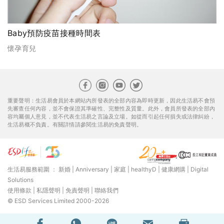
Baby預防疫苗接種時間表
懷孕育兒
重要聲明：生活易會員於本網站內所發表的全部內容為即時更新，因此生活易不會預
先審查任何內容，並不會保證其準確性、完整性及質量。此外，會員所發表的全部內
容均屬個人意見，並不代表生活易之言論及立場。如從而引起任何損失或法律糾紛，
生活易概不負責。有關詳情請參閱生活易的免責聲明。
生活易服務範圍 ：
新婚
|
Anniversary
|
家庭
|
healthyD
|
健康網購
|
Digital
Solutions
使用條款
|
私隱聲明
|
免責聲明
|
聯絡我們
© ESD Services Limited 2000-2026