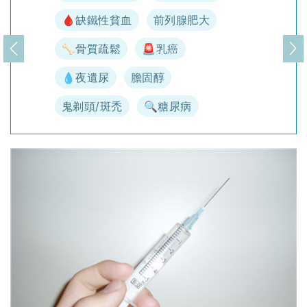
🩸缺鐵性貧血
前列腺肥大
🦴骨質疏鬆
🚨乳癌
上一頁
下
💧夜遺尿
膽固醇
鬼剃頭/斑禿
🔍糖尿病