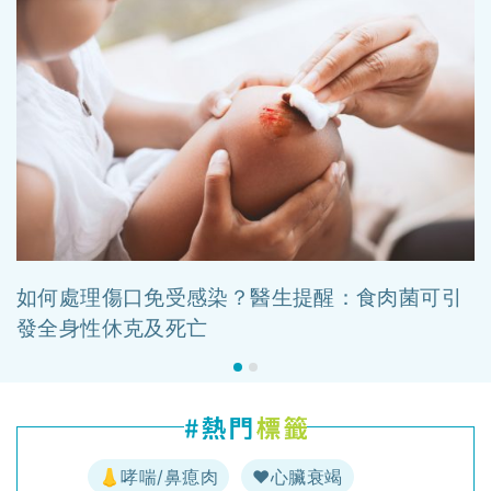
如何處理傷口免受感染？醫生提醒：食肉菌可引
發全身性休克及死亡
👃哮喘/鼻瘜肉
♥️心臟衰竭