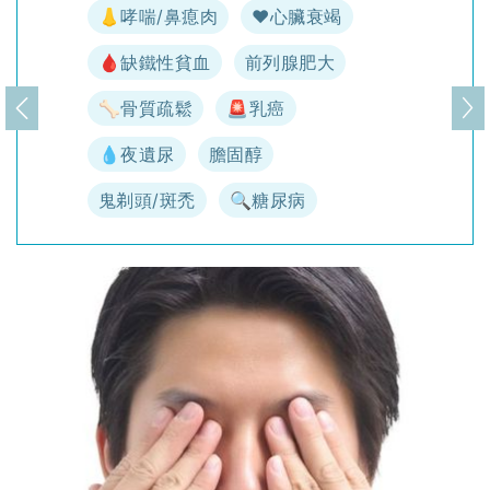
👃哮喘/鼻瘜肉
♥️心臟衰竭
🩸缺鐵性貧血
前列腺肥大
🦴骨質疏鬆
🚨乳癌
上一頁
下
💧夜遺尿
膽固醇
鬼剃頭/斑禿
🔍糖尿病