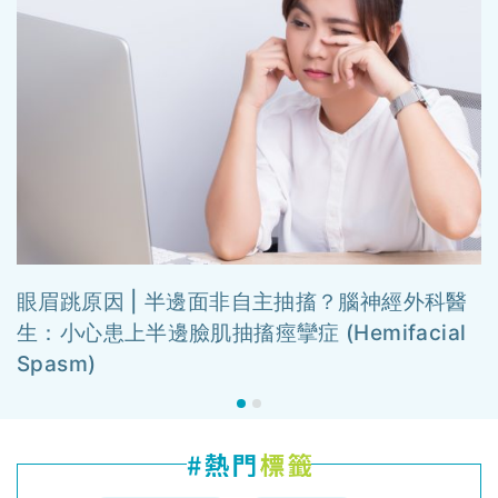
眼眉跳原因 | 半邊面非自主抽搐？腦神經外科醫
生：小心患上半邊臉肌抽搐痙攣症 (Hemifacial
Spasm)