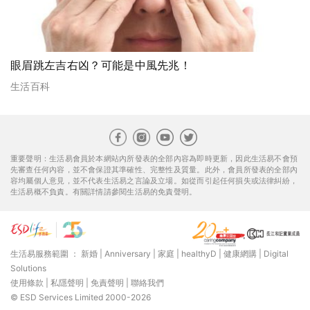
眼眉跳左吉右凶？可能是中風先兆！
生活百科
重要聲明：生活易會員於本網站內所發表的全部內容為即時更新，因此生活易不會預
先審查任何內容，並不會保證其準確性、完整性及質量。此外，會員所發表的全部內
容均屬個人意見，並不代表生活易之言論及立場。如從而引起任何損失或法律糾紛，
生活易概不負責。有關詳情請參閱生活易的免責聲明。
生活易服務範圍 ：
新婚
|
Anniversary
|
家庭
|
healthyD
|
健康網購
|
Digital
Solutions
使用條款
|
私隱聲明
|
免責聲明
|
聯絡我們
© ESD Services Limited 2000-2026