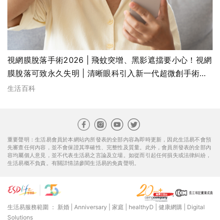
視網膜脫落手術2026 | 飛蚊突增、黑影遮擋要小心！視網
膜脫落可致永久失明 | 清晰眼科引入新一代超微創手術平
台同步處理白內障與眼底疾病 | 真實病例分享：康復理想
生活百科
重要聲明：生活易會員於本網站內所發表的全部內容為即時更新，因此生活易不會預
先審查任何內容，並不會保證其準確性、完整性及質量。此外，會員所發表的全部內
容均屬個人意見，並不代表生活易之言論及立場。如從而引起任何損失或法律糾紛，
生活易概不負責。有關詳情請參閱生活易的免責聲明。
生活易服務範圍 ：
新婚
|
Anniversary
|
家庭
|
healthyD
|
健康網購
|
Digital
Solutions