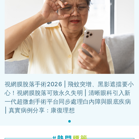
視網膜脫落手術2026 | 飛蚊突增、黑影遮擋要小
心！視網膜脫落可致永久失明 | 清晰眼科引入新
一代超微創手術平台同步處理白內障與眼底疾病
| 真實病例分享：康復理想